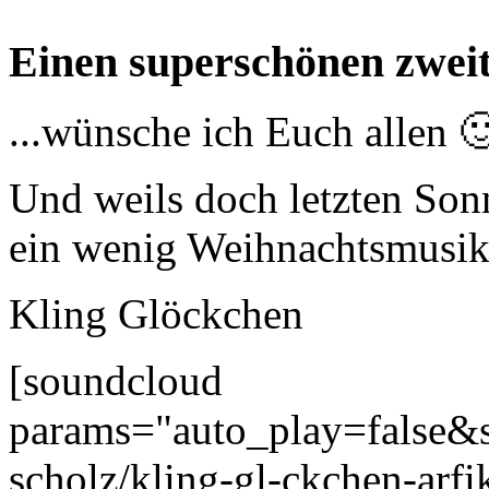
Einen superschönen zwe
...wünsche ich Euch allen 
Und weils doch letzten Son
ein wenig Weihnachtsmusik
Kling Glöckchen
[soundcloud
params="auto_play=false&s
scholz/kling-gl-ckchen-arf