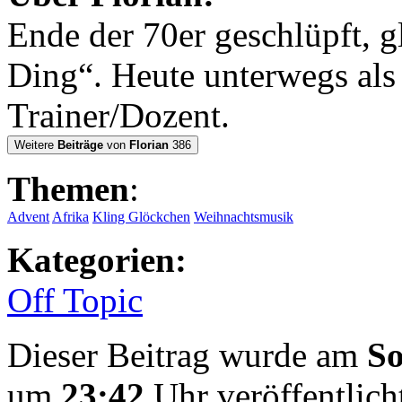
Ende der 70er geschlüpft, g
Ding“. Heute unterwegs al
Trainer/Dozent.
Weitere
Beiträge
von
Florian
386
Themen
:
Advent
Afrika
Kling Glöckchen
Weihnachtsmusik
Kategorien:
Off Topic
Dieser Beitrag wurde am
So
um
23:42
Uhr veröffentlich