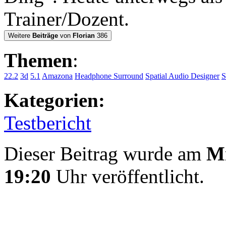
Trainer/Dozent.
Weitere
Beiträge
von
Florian
386
Themen
:
22.2
3d
5.1
Amazona
Headphone Surround
Spatial Audio Designer
S
Kategorien:
Testbericht
Dieser Beitrag wurde am
Mi
19:20
Uhr veröffentlicht.