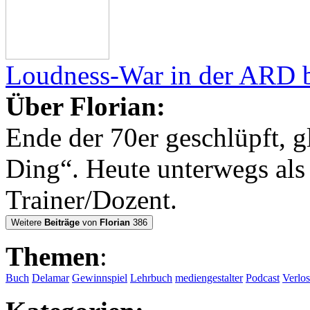
Loudness-War in der ARD 
Über Florian:
Ende der 70er geschlüpft, g
Ding“. Heute unterwegs al
Trainer/Dozent.
Weitere
Beiträge
von
Florian
386
Themen
:
Buch
Delamar
Gewinnspiel
Lehrbuch
mediengestalter
Podcast
Verlo