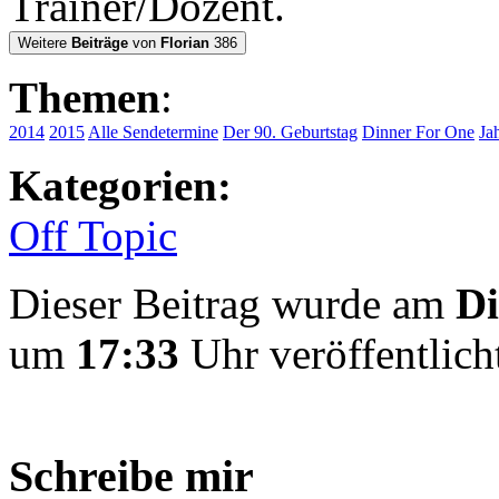
Trainer/Dozent.
Weitere
Beiträge
von
Florian
386
Themen
:
2014
2015
Alle Sendetermine
Der 90. Geburtstag
Dinner For One
Ja
Kategorien:
Off Topic
Dieser Beitrag wurde am
Di
um
17:33
Uhr veröffentlich
Schreibe mir